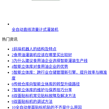
全自动直线流量计式灌装机
热门资讯
1
码垛机器人的结构及特点
2
食用油灌装机应该在哪里买比较好
3
为什么建议食用油企业选择智能灌装生产线
4
智能立体库对食用油企业的优势
5
智能立体库：跨行业仓储管理新引擎，提升效率与精准
度
6
传统仓库向智能立体库的转型升级路径
7
智能立体库的维护与保养技巧分享
8
双面贴标机常见贴标故障及解决方法
9
双面贴标机的调试方法
10
全自动单面贴标机贴的不齐是什么原因