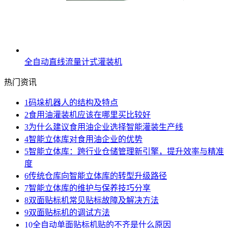
全自动直线流量计式灌装机
热门资讯
1
码垛机器人的结构及特点
2
食用油灌装机应该在哪里买比较好
3
为什么建议食用油企业选择智能灌装生产线
4
智能立体库对食用油企业的优势
5
智能立体库：跨行业仓储管理新引擎，提升效率与精准
度
6
传统仓库向智能立体库的转型升级路径
7
智能立体库的维护与保养技巧分享
8
双面贴标机常见贴标故障及解决方法
9
双面贴标机的调试方法
10
全自动单面贴标机贴的不齐是什么原因