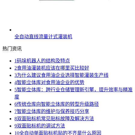
全自动直线流量计式灌装机
热门资讯
1
码垛机器人的结构及特点
2
食用油灌装机应该在哪里买比较好
3
为什么建议食用油企业选择智能灌装生产线
4
智能立体库对食用油企业的优势
5
智能立体库：跨行业仓储管理新引擎，提升效率与精准
度
6
传统仓库向智能立体库的转型升级路径
7
智能立体库的维护与保养技巧分享
8
双面贴标机常见贴标故障及解决方法
9
双面贴标机的调试方法
10
全自动单面贴标机贴的不齐是什么原因