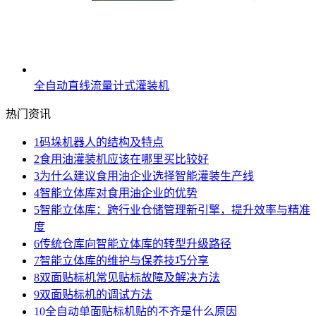
全自动直线流量计式灌装机
热门资讯
1
码垛机器人的结构及特点
2
食用油灌装机应该在哪里买比较好
3
为什么建议食用油企业选择智能灌装生产线
4
智能立体库对食用油企业的优势
5
智能立体库：跨行业仓储管理新引擎，提升效率与精准
度
6
传统仓库向智能立体库的转型升级路径
7
智能立体库的维护与保养技巧分享
8
双面贴标机常见贴标故障及解决方法
9
双面贴标机的调试方法
10
全自动单面贴标机贴的不齐是什么原因